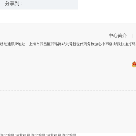
分享到：
中心简介
|
移动通讯IP地址：上海市武昌区武珞路45六号新世代商务旅游心中35楼 邮政快递打码：
湖北粮网
湖北粮网
湖北粮网
湖北粮网
湖北粮网